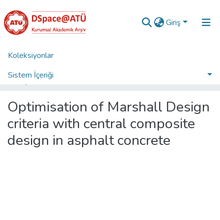
Giriş
Koleksiyonlar
Ana Sayfa
Araştırma Çıktıları | WoS | Scopus | TR-Dizin | PubMed
WoS İndeksli Yayınlar Koleksiyonu
Sistem İçeriği
Optimisation of Marshall Design criteria with central composite design in asphalt concrete
İstatistikler
Optimisation of Marshall Design
Analiz
criteria with central composite
Talep/Soru
design in asphalt concrete