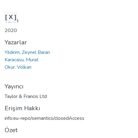
[ X ]
Tarih
2020
Yazarlar
Yildirim, Zeynel Baran
Karacasu, Murat
Okur, Volkan
Yayıncı
Taylor & Francis Ltd
Erişim Hakkı
info:eu-repo/semantics/closedAccess
Özet