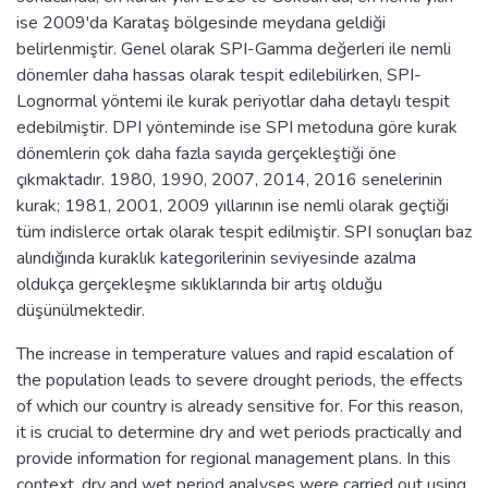
ise 2009'da Karataş bölgesinde meydana geldiği
belirlenmiştir. Genel olarak SPI-Gamma değerleri ile nemli
dönemler daha hassas olarak tespit edilebilirken, SPI-
Lognormal yöntemi ile kurak periyotlar daha detaylı tespit
edebilmiştir. DPI yönteminde ise SPI metoduna göre kurak
dönemlerin çok daha fazla sayıda gerçekleştiği öne
çıkmaktadır. 1980, 1990, 2007, 2014, 2016 senelerinin
kurak; 1981, 2001, 2009 yıllarının ise nemli olarak geçtiği
tüm indislerce ortak olarak tespit edilmiştir. SPI sonuçları baz
alındığında kuraklık kategorilerinin seviyesinde azalma
oldukça gerçekleşme sıklıklarında bir artış olduğu
düşünülmektedir.
The increase in temperature values and rapid escalation of
the population leads to severe drought periods, the effects
of which our country is already sensitive for. For this reason,
it is crucial to determine dry and wet periods practically and
provide information for regional management plans. In this
context, dry and wet period analyses were carried out using