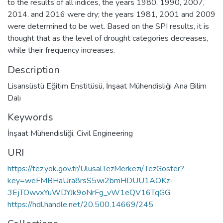
to the results of all indices, the years 1980, 1990, 2007,
2014, and 2016 were dry; the years 1981, 2001 and 2009
were determined to be wet. Based on the SPI results, it is
thought that as the level of drought categories decreases,
while their frequency increases.
Description
Lisansüstü Eğitim Enstitüsü, İnşaat Mühendisliği Ana Bilim
Dalı
Keywords
İnşaat Mühendisliği
,
Civil Engineering
URI
https://tez.yok.gov.tr/UlusalTezMerkezi/TezGoster?
key=weFMBHaUra8rsS5wi2bmHDUU1AOKz-
3EjTOwvxYuWDYJk9oNrFg_vW1eQV16TqGG
https://hdl.handle.net/20.500.14669/245