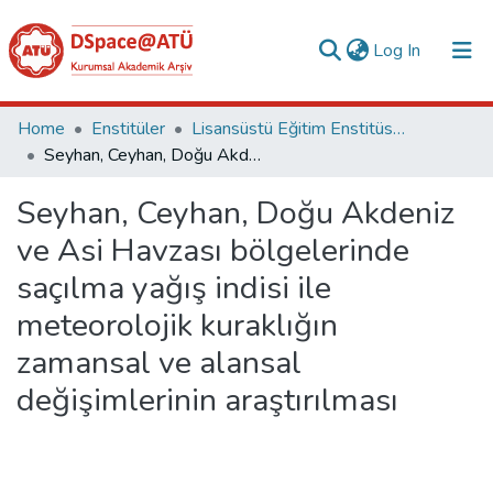
(current)
Log In
Collections
Home
Enstitüler
Lisansüstü Eğitim Enstitüsü Tez Koleksiyonu
Seyhan, Ceyhan, Doğu Akdeniz ve Asi Havzası bölgelerinde saçılma yağış indisi ile meteorolojik kuraklığın zamansal ve alansal değişimlerinin araştırılması
All of DSpace
Seyhan, Ceyhan, Doğu Akdeniz
Statistics
ve Asi Havzası bölgelerinde
Analyze
saçılma yağış indisi ile
Request/Question
meteorolojik kuraklığın
zamansal ve alansal
değişimlerinin araştırılması