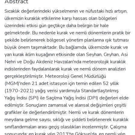
Abstract
Sıcaklık değerlerindeki yükselmenin ve nüfustaki hızlı artışın,
ülkemizin kuraklık etkilerine karşı hassas olan bölgeleri
üzerindeki etkisi gün geçtikçe daha belirgin bir hale
gelmektedir. Bu nedenle kurak ve nemli dönemlerin pratik bir
şekilde belirlenerek bölgesel yönetim planlarına ışık tutması
büyük önem taşımaktadır. Bu bağlamda, ülkemizde kurak ve
yarı kurak iklim kuşağının etkisinde olan Seyhan, Ceyhan, Asi
Nehri ve Doğu Akdeniz Havzaları'nda meteorolojik kuraklık
indislerinden faydalanılarak kurak ve nemli dönem analizleri
gerçekleştirilmiştir. Meteoroloji Genel Müdürlüğü
(MGM)'nden 21 adet istasyon için temin edilen 52 yıllık
(1970-2021) yağış verisi yardımıyla Standartlaştırılmış
Yağış İndisi (SPI) ile Saçılma Yağış İndisi (DPI) değerleri elde
edilmiştir. Sonuçların zamansal ve alansal değişimleri çeşitli
grafikler ile değerlendirilmiştir. Nemli ve kurak dönemlerin
meydana gelme sayısı, sıklığı ve şiddeti belirlenerek kuraklık
sınıflandırmaları arası geçiş olasılıkları incelenmiştir. Çalışma
sonucunda; en kurak yılın 2013'te Göksun'da, en nemli yılın