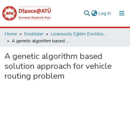
(current)
Log In
Collections
Home
Enstitüler
Lisansüstü Eğitim Enstitüsü Tez Koleksiyonu
A genetic algorithm based solution approach for vehicle routing problem
All of DSpace
A genetic algorithm based
Statistics
solution approach for vehicle
Analyze
routing problem
Request/Question