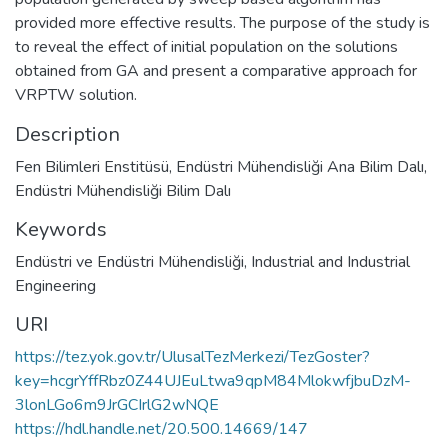
provided more effective results. The purpose of the study is
to reveal the effect of initial population on the solutions
obtained from GA and present a comparative approach for
VRPTW solution.
Description
Fen Bilimleri Enstitüsü, Endüstri Mühendisliği Ana Bilim Dalı,
Endüstri Mühendisliği Bilim Dalı
Keywords
Endüstri ve Endüstri Mühendisliği
,
Industrial and Industrial
Engineering
URI
https://tez.yok.gov.tr/UlusalTezMerkezi/TezGoster?
key=hcgrYffRbz0Z44UJEuLtwa9qpM84MlokwfjbuDzM-
3lonLGo6m9JrGCIrlG2wNQE
https://hdl.handle.net/20.500.14669/147