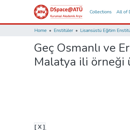
Collections
All of
Home
Enstitüler
Geç Osmanlı ve Er
Malatya ili örneği
[ X ]