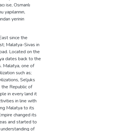
acı ise, Osmanlı
 yapılarının,
ından yerinin
East since the
st; Malatya-Sivas in
road. Located on the
tya dates back to the
s. Malatya, one of
ization such as;
lizations, Seljuks
 the Republic of
e in every land it
vities in line with
ing Malatya to its
Empire changed its
reas and started to
e understanding of