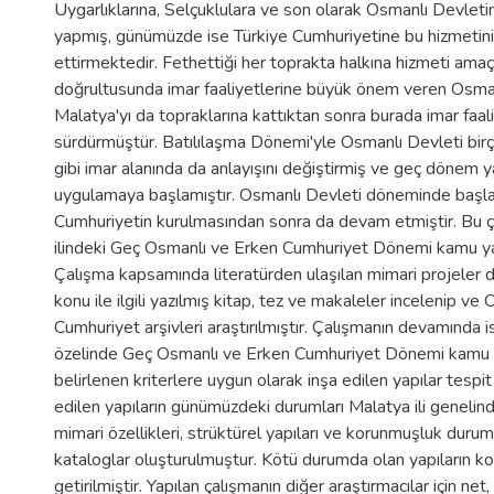
Uygarlıklarına, Selçuklulara ve son olarak Osmanlı Devletin
yapmış, günümüzde ise Türkiye Cumhuriyetine bu hizmeti
ettirmektedir. Fethettiği her toprakta halkına hizmeti am
doğrultusunda imar faaliyetlerine büyük önem veren Osman
Malatya'yı da topraklarına kattıktan sonra burada imar faali
sürdürmüştür. Batılılaşma Dönemi'yle Osmanlı Devleti bir
gibi imar alanında da anlayışını değiştirmiş ve geç dönem ya
uygulamaya başlamıştır. Osmanlı Devleti döneminde başla
Cumhuriyetin kurulmasından sonra da devam etmiştir. Bu 
ilindeki Geç Osmanlı ve Erken Cumhuriyet Dönemi kamu yapı
Çalışma kapsamında literatürden ulaşılan mimari projeler d
konu ile ilgili yazılmış kitap, tez ve makaleler incelenip ve
Cumhuriyet arşivleri araştırılmıştır. Çalışmanın devamında i
özelinde Geç Osmanlı ve Erken Cumhuriyet Dönemi kamu y
belirlenen kriterlere uygun olarak inşa edilen yapılar tespit 
edilen yapıların günümüzdeki durumları Malatya ili genelin
mimari özellikleri, strüktürel yapıları ve korunmuşluk duruml
kataloglar oluşturulmuştur. Kötü durumda olan yapıların kor
getirilmiştir. Yapılan çalışmanın diğer araştırmacılar için net, a