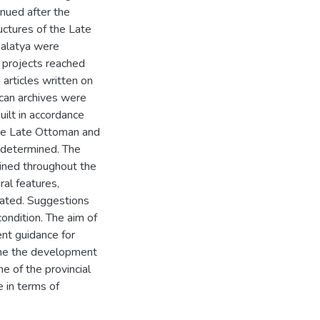
nued after the
ructures of the Late
Malatya were
l projects reached
articles written on
can archives were
uilt in accordance
 the Late Ottoman and
 determined. The
mined throughout the
ral features,
eated. Suggestions
ondition. The aim of
nt guidance for
mine the development
e of the provincial
 in terms of