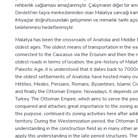
rehberlik sağlaması amaçlanmıştır. Çalışmanın diğer bir am
Devleti'nin taşra merkezlerinden olan Malatya sancağı kamu
ihtiyaçlar doğrultusundaki gelişiminin ve mimarlık tarihi açıs
belirlenmesi hedeflenmiştir.
Malatya has been the crossroads of Anatolia and Middle 
oldest ages. The oldest means of transportation in the ea
connected to the Caucasus via the Erzurum and then the 
oldest roads in terms of location, the pre-history of Mala
Paleotic Age, it is understood that it dates back to 7000
the oldest settlements of Anatolia, have hosted many civil
Hittites, Medes, Persians, Romans, Byzantines, Islamic Civi
and finally the Ottoman Empire. Nowadays, it depends on
Turkey. The Ottoman Empire, which aims to serve the peopl
conquered and attaches great importance to the zoning acti
this purpose, continued its zoning activities here after add
territory. During the Westernization period, the Ottoman 
understanding in the construction field as in many other a
apply this understanding in the late period structures. Th