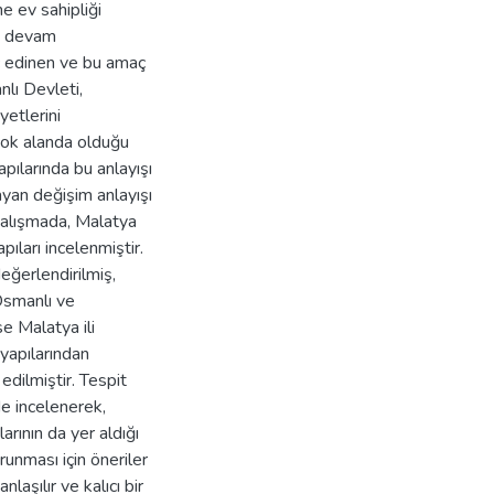
e ev sahipliği
ni devam
aç edinen ve bu amaç
lı Devleti,
yetlerini
çok alanda olduğu
pılarında bu anlayışı
yan değişim anlayışı
çalışmada, Malatya
ları incelenmiştir.
eğerlendirilmiş,
 Osmanlı ve
se Malatya ili
apılarından
edilmiştir. Tespit
de incelenerek,
arının da yer aldığı
unması için öneriler
nlaşılır ve kalıcı bir