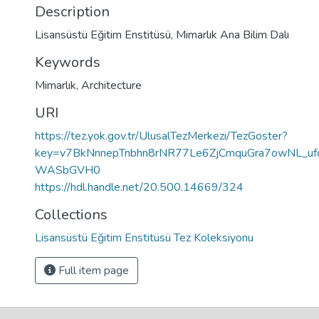
Description
Lisansüstü Eğitim Enstitüsü, Mimarlık Ana Bilim Dalı
Keywords
Mimarlık
,
Architecture
URI
https://tez.yok.gov.tr/UlusalTezMerkezi/TezGoster?
key=v7BkNnnepTnbhn8rNR77Le6ZjCmquGra7owNL_ufc
WASbGVH0
https://hdl.handle.net/20.500.14669/324
Collections
Lisansüstü Eğitim Enstitüsü Tez Koleksiyonu
Full item page