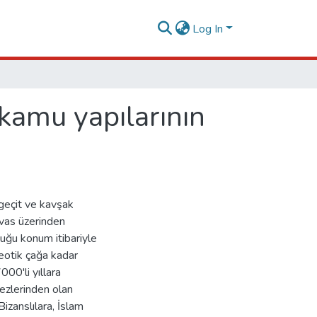
Log In
amu yapılarının
geçit ve kavşak
ivas üzerinden
uğu konum itibariyle
leotik çağa kadar
000'li yıllara
ezlerinden olan
Bizanslılara, İslam