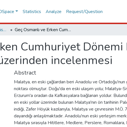
 DSpace
Statistics
Analyze
Request/Question
Lisansüstü Eğitim Enstitüsü Tez Koleksiyonu
Geç Osmanlı ve Erken Cumhuriyet Dönemi kamu yapılarının Malatya ili örneği üzerinden incelenmesi
ken Cumhuriyet Dönemi k
 üzerinden incelenmesi
Abstract
Malatya, en eski çağlardan beri Anadolu ve Ortadoğu'nun 
noktası olmuştur. Doğu'da en eski ulaşım yolu; Malatya-S
Erzurum'a oradan da Kafkasyalara bağlanan yoldur. Bulund
en eski yollar üzerinde bulunan Malatya'nın ön tarihinin Pa
indiği, Zafer Höyük kazılarıyla, Malatya ve çevresinin M.Ö. 7
dayandığı anlaşılmaktadır. Anadolu'nun eski yerleşim merk
Malatya sırasıyla Hititlere, Medlere, Perslere, Romalılara, 