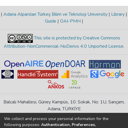
|
Adana Alparslan Türkeş Bilim ve Teknoloji University
|
Library
|
Guide
|
OAI-PMH
|
This site is protected by Creative Commons
Attribution-NonCommercial-NoDerivs 4.0 Unported License
.
Balcalı Mahallesi, Güney Kampüs, 10. Sokak, No: 1U, Sarıçam,
Adana, TÜRKİYE
If you find any errors in content please report us
We collect and process your personal information for the
following purposes:
Authentication, Preferences,