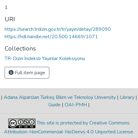
1
URI
https://search.trdizin.gov.tr/tr/yayin/detay/289090
https://hdl.handle.net/20.500.14669/1071
Collections
TR-Dizin İndeksli Yayınlar Koleksiyonu
Full item page
|
Adana Alparslan Türkeş Bilim ve Teknoloji University
|
Library
|
Guide
|
OAI-PMH
|
This site is protected by Creative Commons
Attribution-NonCommercial-NoDerivs 4.0 Unported License
.