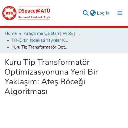
(current)
Log In
Collections
Home
Araştırma Çıktıları | WoS | Scopus | TR-Dizin | PubMed
TR-Dizin İndeksli Yayınlar Koleksiyonu
All of DSpace
Kuru Tip Transformatör Optimizasyonuna Yeni Bir Yaklaşım: Ateş Böceği Algoritması
Statistics
Kuru Tip Transformatör
Analyze
Optimizasyonuna Yeni Bir
Request/Question
Yaklaşım: Ateş Böceği
Algoritması