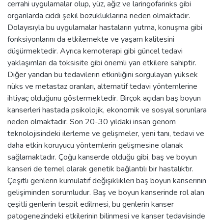
cerrahi uygulamalar olup, yüz, ağız ve laringofarinks gibi
organlarda ciddi şekil bozukluklarına neden olmaktadır.
Dolayısıyla bu uygulamalar hastaların yutma, konuşma gibi
fonksiyonlarını da etkilemekte ve yaşam kalitesini
düşürmektedir. Ayrıca kemoterapi gibi güncel tedavi
yaklaşımları da toksisite gibi önemli yan etkilere sahiptir.
Diğer yandan bu tedavilerin etkinliğini sorgulayan yüksek
nüks ve metastaz oranları, alternatif tedavi yöntemlerine
ihtiyaç olduğunu göstermektedir. Birçok açıdan baş boyun
kanserleri hastada psikolojik, ekonomik ve sosyal sorunlara
neden olmaktadır. Son 20-30 yıldaki insan genom
teknolojisindeki ilerleme ve gelişmeler, yeni tanı, tedavi ve
daha etkin koruyucu yöntemlerin gelişmesine olanak
sağlamaktadır. Çoğu kanserde olduğu gibi, baş ve boyun
kanseri de temel olarak genetik bağlantılı bir hastalıktır.
Çeşitli genlerin kümülatif değişiklikleri baş boyun kanserinin
gelişiminden sorumludur. Baş ve boyun kanserinde rol alan
çeşitli genlerin tespit edilmesi, bu genlerin kanser
patogenezindeki etkilerinin bilinmesi ve kanser tedavisinde