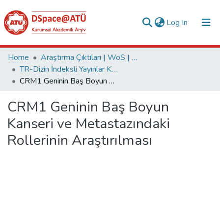
(current)
Log In
Collections
Home
Araştırma Çıktıları | WoS | Scopus | TR-Dizin | PubMed
TR-Dizin İndeksli Yayınlar Koleksiyonu
All of DSpace
CRM1 Geninin Baş Boyun Kanseri ve Metastazındaki Rollerinin Araştırılması
Statistics
CRM1 Geninin Baş Boyun
Analyze
Kanseri ve Metastazındaki
Request/Question
Rollerinin Araştırılması