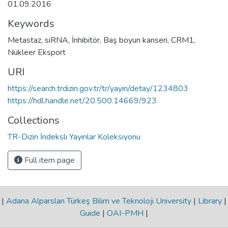
01.09.2016
Keywords
Metastaz
,
siRNA
,
İnhibitör
,
Baş boyun kanseri
,
CRM1
,
Nükleer Eksport
URI
https://search.trdizin.gov.tr/tr/yayin/detay/1234803
https://hdl.handle.net/20.500.14669/923
Collections
TR-Dizin İndeksli Yayınlar Koleksiyonu
Full item page
|
Adana Alparslan Türkeş Bilim ve Teknoloji University
|
Library
|
Guide
|
OAI-PMH
|