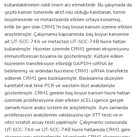
kullanılabilmeleri ciddi önem arz etmektedir. Bu çalışmada da
çeşitli kanser türlerinde aktif rolü olduğu kanıtlanan, tümör
büyümesinde ve metastazında etkileri ortaya konulmuş,
kritik bir gen olan CRM1?in baş boyun kanseri üzerine etkileri
araştırılmıştır. Çalışmamız kapsamında, baş boyun kanserine
ait UT-SCC-74A ve metastazı UT-SCC-74B hücre hatları
kullanılmıştır. Hücreler üzerinde CRM1 geninin ekspresyonu
immunofloresan boyama ile gösterilmiştir. Kültüre edilen
hücrelerin transfeksiyon etkinliği GAPDH-siRNA ile
belirlenmiş ve ardından hücrelere CRM1-siRNA transfekte
edilerek CRM1 geni baskılanmıştır. Baskılanma düzeyleri
kantitatif real time PCR ve western blot analizleriyle
gösterilmiştir. CRM1 geninin baş boyun kanseri hücre hatları
üzerinde proliferasyona olan etkileri xCELLigence gerçek
zamanlı hücre analiz sistemi ile araştırılmıştır. Aynı zamanda
proliferasyon analizlerinin validasyonu için XTT testi ve in
vitro scratch assay testi yapılmıştır. Çalışmamız sonucunda
UT-SCC-74A ve UT-SCC-74B hücre hatlarında CRM1 geni
ekspresyonu gösterilmiştir. Hücrelerde CRM1 ekspresyonu